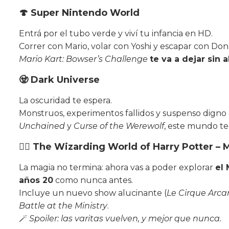
🍄
Super Nintendo World
Entrá por el tubo verde y viví tu infancia en HD.
Correr con Mario, volar con Yoshi y escapar con Do
Mario Kart: Bowser’s Challenge
te va a dejar sin a
🧟
Dark Universe
La oscuridad te espera.
Monstruos, experimentos fallidos y suspenso digno 
Unchained
y
Curse of the Werewolf
, este mundo te
🧙‍♂️
The Wizarding World of Harry Potter – M
La magia no termina: ahora vas a poder explorar
el 
años 20
como nunca antes.
Incluye un nuevo show alucinante (
Le Cirque Arca
Battle at the Ministry
.
🪄
Spoiler: las varitas vuelven, y mejor que nunca.