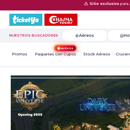
Sitio exclusivo
para 
Aéreos
Ho
NUESTROS BUSCADORES
☀️
NUEVOS
Promos
Paquetes con Cupos
Stock Aéreos
Crucer