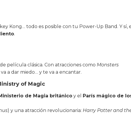
nkey Kong… todo es posible con tu Power-Up Band. Y sí, e
liento
.
de película clásica. Con atracciones como
Monsters
 va a dar miedo… y te va a encantar.
inistry of Magic
Ministerio de Magia británico
y el
París mágico de lo
nus
) y una atracción revolucionaria:
Harry Potter and th