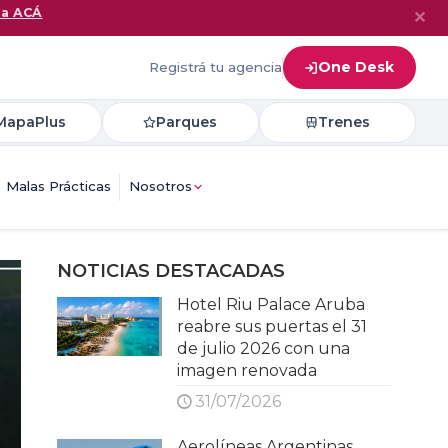
na ACÁ
✕
One Desk
Registrá tu agencia
MapaPlus
Parques
Trenes
Malas Prácticas
Nosotros
NOTICIAS DESTACADAS
Hotel Riu Palace Aruba
reabre sus puertas el 31
de julio 2026 con una
imagen renovada
31/07/2026
Aerolíneas Argentinas