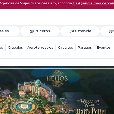
Agencias de Viajes. Si sos pasajero, encontrá
tu Agencia más cerca
teles
Cruceros
Asistencia
os
Grupales
Aeroterrestres
Circuitos
Parques
Eventos