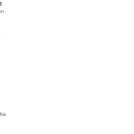
1
ón
fie