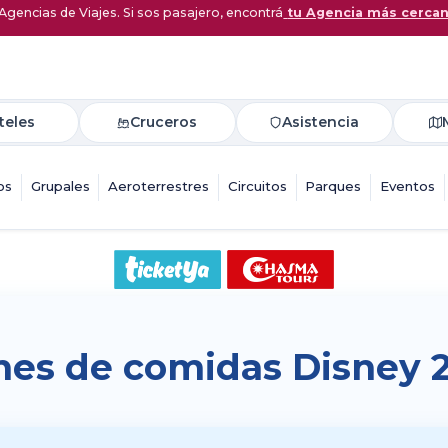
Agencias de Viajes. Si sos pasajero, encontrá
tu Agencia más cerca
teles
Cruceros
Asistencia
os
Grupales
Aeroterrestres
Circuitos
Parques
Eventos
nes de comidas Disney 