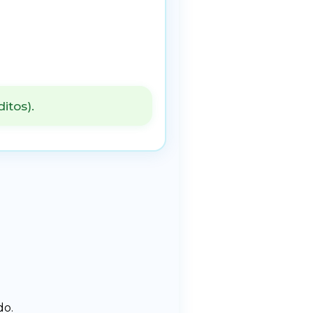
itos).
do.