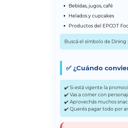
Bebidas, jugos, café
Helados y cupcakes
Productos del EPCOT Foo
Buscá el símbolo de Dining 
✅ ¿Cuándo convien
✔️ Si está vigente la promoc
✔️ Vas a comer con personaj
✔️ Aprovechás muchos snac
✔️ Querés pagar todo por a