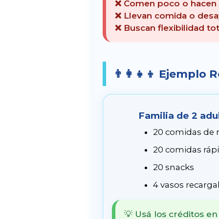
❌ Comen poco o hacen s
❌ Llevan comida o desa
❌ Buscan flexibilidad tot
👨‍👩‍👧‍👦 Ejemplo
Familia de 2 adu
20 comidas de
20 comidas ráp
20 snacks
4 vasos recarga
💡 Usá los créditos 