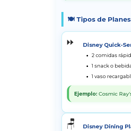
🍽️ Tipos de Plane
⏩
Disney Quick-Ser
2 comidas rápi
1 snack o bebid
1 vaso recargab
Ejemplo:
Cosmic Ray’s
🪑
Disney Dining Pl