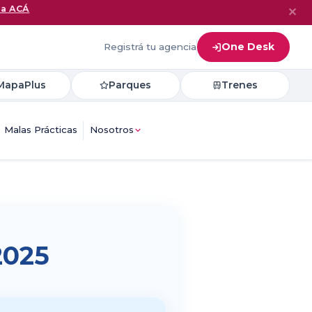
na ACÁ
✕
One Desk
Registrá tu agencia
MapaPlus
Parques
Trenes
Malas Prácticas
Nosotros
2025