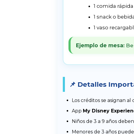
1 comida rápida
1 snack o bebid
1 vaso recargab
Ejemplo de mesa:
Be 
📌 Detalles Impor
Los créditos se asignan a
App
My Disney Experien
Niños de 3 a 9 años deben 
Menores de 3 años pueden