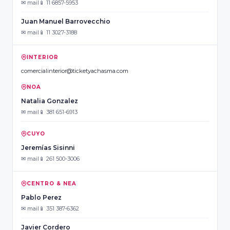
✉ mail
📱 11 6857-5953
Juan Manuel Barrovecchio
✉ mail
📱 11 3027-3188
INTERIOR
comercialinterior@ticketyachasma.com
NOA
Natalia Gonzalez
✉ mail
📱 381 651-6913
CUYO
Jeremías Sisinni
✉ mail
📱 261 500-3006
CENTRO & NEA
Pablo Perez
✉ mail
📱 351 387-6362
Javier Cordero