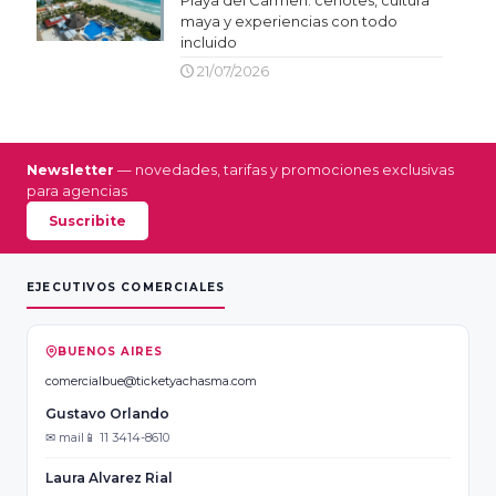
maya y experiencias con todo
incluido
21/07/2026
Newsletter
— novedades, tarifas y promociones exclusivas
para agencias
Suscribite
EJECUTIVOS COMERCIALES
BUENOS AIRES
comercialbue@ticketyachasma.com
Gustavo Orlando
✉ mail
📱 11 3414-8610
Laura Alvarez Rial