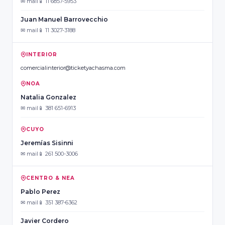
✉ mail
📱 11 6857-5953
Juan Manuel Barrovecchio
✉ mail
📱 11 3027-3188
INTERIOR
comercialinterior@ticketyachasma.com
NOA
Natalia Gonzalez
✉ mail
📱 381 651-6913
CUYO
Jeremías Sisinni
✉ mail
📱 261 500-3006
CENTRO & NEA
Pablo Perez
✉ mail
📱 351 387-6362
Javier Cordero