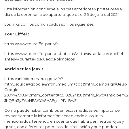
Esta información concierne a los días anteriores y posteriores al
día de la ceremonia de apertura, que es el 26 de julio del 2024.
Los links con los comunicados son los siguientes :
Tour Eiffel :
https://www.toureiffel.paris/fr
https://www.toureiffel.paris/es/noticias/visita/visitar-la-torre-eiffel-
antes-y-durante-los-juegos-olimpicos
Anticiper les jeux :
https://anticiperlesjeux.gouv.fr/?
mtm_source=google&mtm_medium=cpc&mtm_campaign=Jeux-
Google-
20977479834&mtm_content=159192024158&mtm_kwd=anticiper%20
JhQBh3yZAeHEAAYASAAEgLiIPD_BwE
Como puede haber cambios en estas medidas es importante
revisar siempre la información accediendo a los links
mencionados, teniendo en cuenta que habrá perímetros rojos y
grises, con diferentes permisos de circulación y que pueden