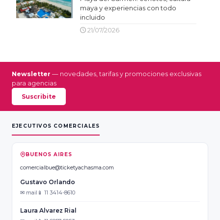
maya y experiencias con todo
incluido
21/07/2026
Newsletter
— novedades, tarifas y promociones exclusivas
para agencias
Suscribite
EJECUTIVOS COMERCIALES
BUENOS AIRES
comercialbue@ticketyachasma.com
Gustavo Orlando
✉ mail
📱 11 3414-8610
Laura Alvarez Rial