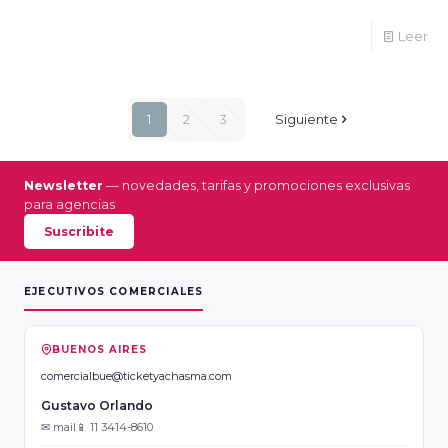
Leer
1
2
3
Siguiente
Newsletter
— novedades, tarifas y promociones exclusivas
para agencias
Suscribite
EJECUTIVOS COMERCIALES
BUENOS AIRES
comercialbue@ticketyachasma.com
Gustavo Orlando
✉ mail
📱 11 3414-8610