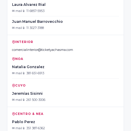
Laura Alvarez Rial
✉ mail
📱 11 6857-5953
Juan Manuel Barrovecchio
✉ mail
📱 11 3027-3188
INTERIOR
comercialinterior@ticketyachasma.com
NOA
Natalia Gonzalez
✉ mail
📱 381 651-6913
CUYO
Jeremías Sisinni
✉ mail
📱 261 500-3006
CENTRO & NEA
Pablo Perez
✉ mail
📱 351 387-6362