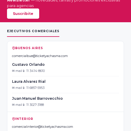
Newsletter
— novedades, tarifas y promociones exclusivas
para agencias
Suscribite
EJECUTIVOS COMERCIALES
BUENOS AIRES
comercialbue@ticketyachasma.com
Gustavo Orlando
✉ mail
📱 11 3414-8610
Laura Alvarez Rial
✉ mail
📱 11 6857-5953
Juan Manuel Barrovecchio
✉ mail
📱 11 3027-3188
INTERIOR
comercialinterior@ticketyachasma.com