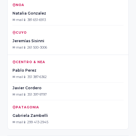
NOA
Natalia Gonzalez
✉ mail
📱 381 651-6913
CUYO
Jeremías Sisinni
✉ mail
📱 261 500-3006
CENTRO & NEA
Pablo Perez
✉ mail
📱 351 387-6362
Javier Cordero
✉ mail
📱 351 397-9797
PATAGONIA
Gabriela Zambelli
✉ mail
📱 299 413-2945