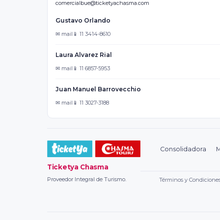
comercialbue@ticketyachasma.com
Gustavo Orlando
✉ mail
📱 11 3414-8610
Laura Alvarez Rial
✉ mail
📱 11 6857-5953
Juan Manuel Barrovecchio
✉ mail
📱 11 3027-3188
Consolidadora
M
Ticketya Chasma
Proveedor Integral de Turismo.
Términos y Condicione