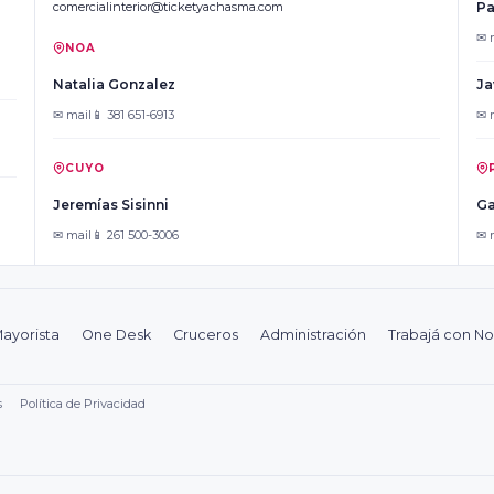
comercialinterior@ticketyachasma.com
Pa
✉ 
NOA
Natalia Gonzalez
Ja
✉ mail
📱 381 651-6913
✉ 
CUYO
Jeremías Sisinni
Ga
✉ mail
📱 261 500-3006
✉ 
ayorista
One Desk
Cruceros
Administración
Trabajá con No
s
Política de Privacidad