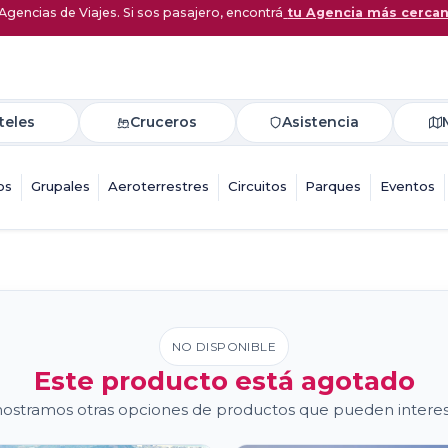
Agencias de Viajes. Si sos pasajero, encontrá
tu Agencia más cerca
teles
Cruceros
Asistencia
os
Grupales
Aeroterrestres
Circuitos
Parques
Eventos
NO DISPONIBLE
Este producto está agotado
ostramos otras opciones de productos que pueden interes