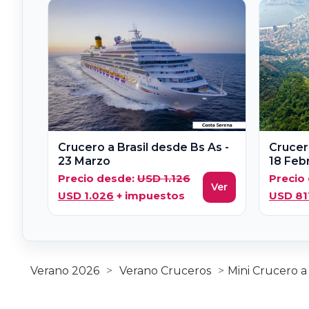
Crucero a Brasil desde Bs As -
Crucero
23 Marzo
18 Feb
El
Precio desde:
USD
1.126
Precio
Ver
El
precio
USD
1.026
+ impuestos
USD
81
precio
original
actual
era:
es:
USD 1.126.
USD 1.026.
Verano 2026
>
Verano Cruceros
>
Mini Crucero 