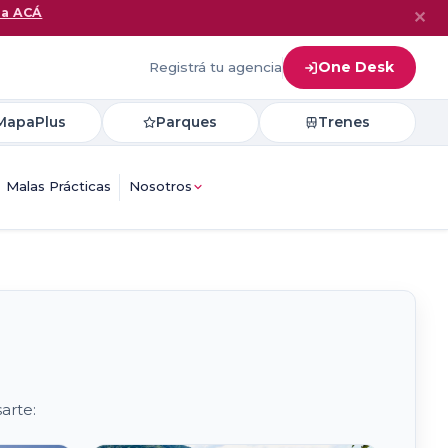
na ACÁ
✕
One Desk
Registrá tu agencia
MapaPlus
Parques
Trenes
Malas Prácticas
Nosotros
arte: