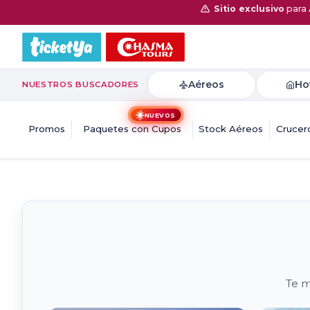
Sitio exclusivo
para 
Aéreos
Ho
NUESTROS BUSCADORES
☀️
NUEVOS
Promos
Paquetes con Cupos
Stock Aéreos
Crucer
Te m