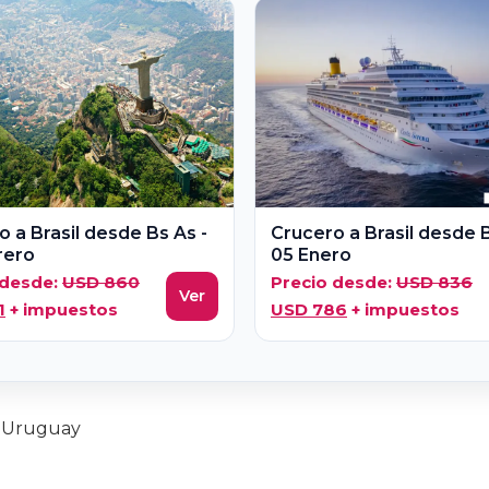
 a Brasil desde Bs As -
Crucero a Brasil desde B
rero
05 Enero
El
El
 desde:
USD
860
Precio desde:
USD
836
Ver
El
precio
El
p
1
+ impuestos
USD
786
+ impuestos
precio
original
precio
or
actual
era:
actual
er
es:
USD 860.
es:
U
USD 811.
USD 786.
a Uruguay