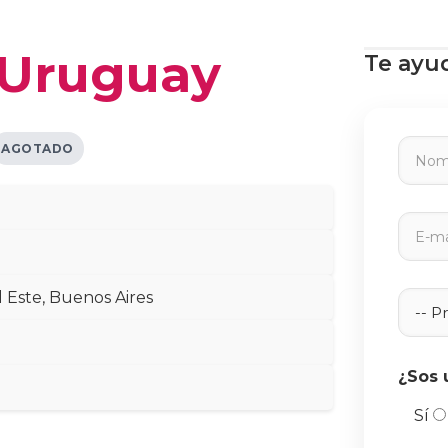
 Uruguay
Te ayu
 Este, Buenos Aires
¿Sos 
Sí