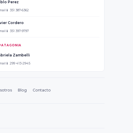
blo Perez
mail
📱 351 387-6362
vier Cordero
mail
📱 351 397-9797
PATAGONIA
briela Zambelli
mail
📱 299 413-2945
sotros
Blog
Contacto