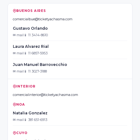
BUENOS AIRES
comercialbue@ticketyachasma.com
Gustavo Orlando
✉ mail
📱 11 3414-8610
Laura Alvarez Rial
✉ mail
📱 11 6857-5953
Juan Manuel Barrovecchio
✉ mail
📱 11 3027-3188
INTERIOR
comercialinterior@ticketyachasma.com
NOA
Natalia Gonzalez
✉ mail
📱 381 651-6913
CUYO