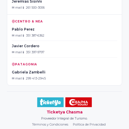
Jeremías Sisinni
✉ mail
📱 261 500-3006
CENTRO & NEA
Pablo Perez
✉ mail
📱 351 387-6362
Javier Cordero
✉ mail
📱 351 397-9797
PATAGONIA
Gabriela Zambelli
✉ mail
📱 299 413-2945
Ticketya Chasma
Proveedor Integral de Turismo.
Términos y Condiciones
Política de Privacidad