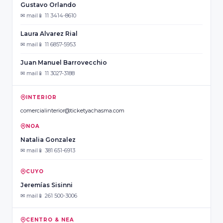
Gustavo Orlando
✉ mail
📱 11 3414-8610
Laura Alvarez Rial
✉ mail
📱 11 6857-5953
Juan Manuel Barrovecchio
✉ mail
📱 11 3027-3188
INTERIOR
comercialinterior@ticketyachasma.com
NOA
Natalia Gonzalez
✉ mail
📱 381 651-6913
CUYO
Jeremías Sisinni
✉ mail
📱 261 500-3006
CENTRO & NEA