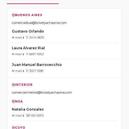
BUENOS AIRES
comercialbue@ticketyachasma.com
Gustavo Orlando
✉ mail
📱 11 3414-8610
Laura Alvarez Rial
✉ mail
📱 11 6857-5953
Juan Manuel Barrovecchio
✉ mail
📱 11 3027-3188
INTERIOR
comercialinterior@ticketyachasma.com
NOA
Natalia Gonzalez
✉ mail
📱 381 651-6913
CUYO