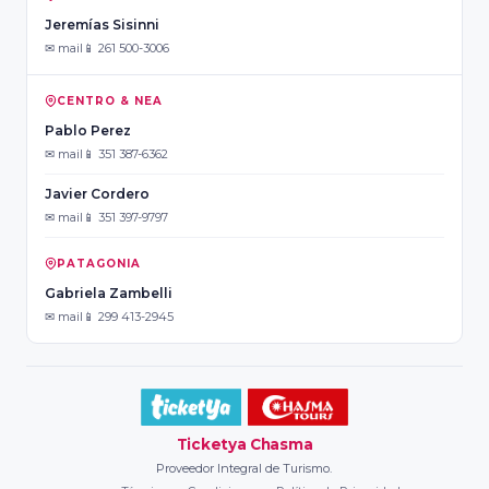
Jeremías Sisinni
✉ mail
📱 261 500-3006
CENTRO & NEA
Pablo Perez
✉ mail
📱 351 387-6362
Javier Cordero
✉ mail
📱 351 397-9797
PATAGONIA
Gabriela Zambelli
✉ mail
📱 299 413-2945
Ticketya Chasma
Proveedor Integral de Turismo.