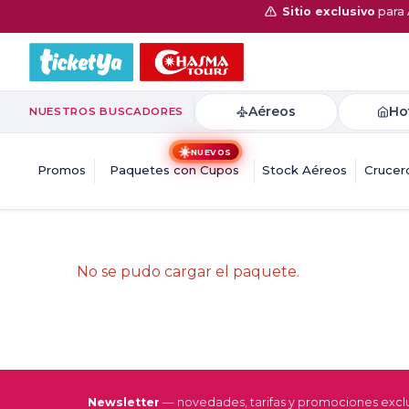
Sitio exclusivo
para 
Aéreos
Ho
NUESTROS BUSCADORES
☀️
NUEVOS
Promos
Paquetes con Cupos
Stock Aéreos
Crucer
No se pudo cargar el paquete.
Newsletter
— novedades, tarifas y promociones exclu