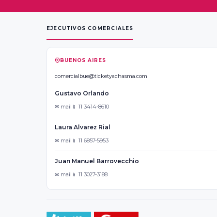
EJECUTIVOS COMERCIALES
BUENOS AIRES
comercialbue@ticketyachasma.com
Gustavo Orlando
✉ mail
📱 11 3414-8610
Laura Alvarez Rial
✉ mail
📱 11 6857-5953
Juan Manuel Barrovecchio
✉ mail
📱 11 3027-3188