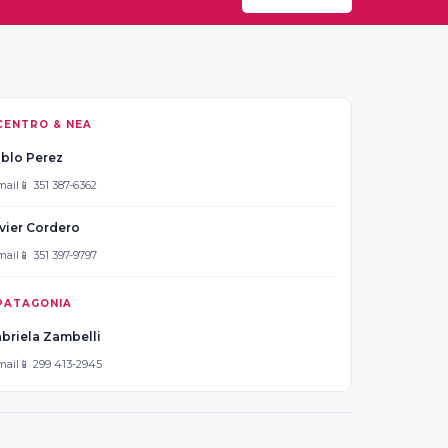
CENTRO & NEA
blo Perez
mail
📱 351 387-6362
vier Cordero
mail
📱 351 397-9797
PATAGONIA
briela Zambelli
mail
📱 299 413-2945