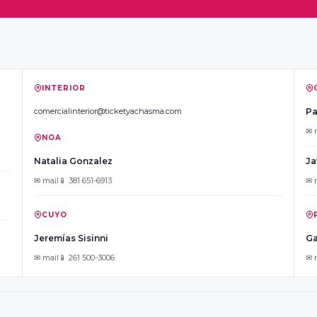
INTERIOR
comercialinterior@ticketyachasma.com
Pa
✉ 
NOA
Natalia Gonzalez
Ja
✉ mail
📱 381 651-6913
✉ 
CUYO
Jeremías Sisinni
Ga
✉ mail
📱 261 500-3006
✉ 