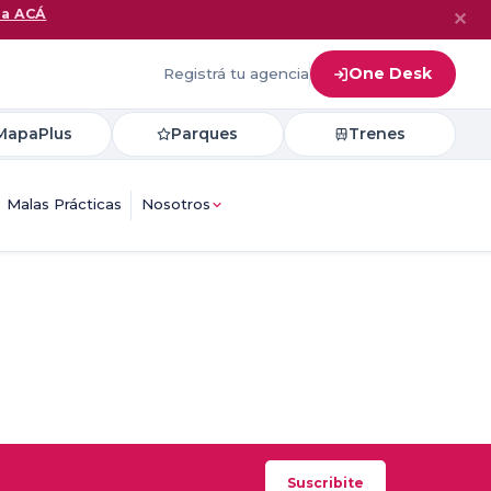
na ACÁ
✕
One Desk
Registrá tu agencia
MapaPlus
Parques
Trenes
Malas Prácticas
Nosotros
Suscribite