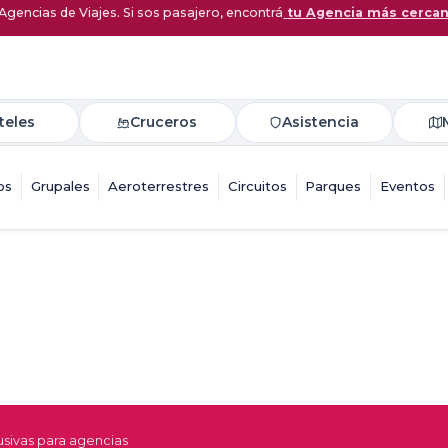
Agencias de Viajes. Si sos pasajero, encontrá
tu Agencia más cerca
teles
Cruceros
Asistencia
os
Grupales
Aeroterrestres
Circuitos
Parques
Eventos
sivas para agencias