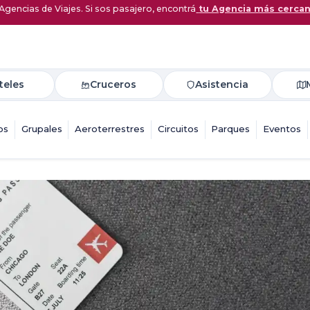
Agencias de Viajes. Si sos pasajero, encontrá
tu Agencia más cerca
teles
Cruceros
Asistencia
os
Grupales
Aeroterrestres
Circuitos
Parques
Eventos