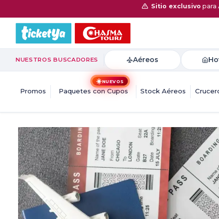
Sitio exclusivo
para 
Aéreos
Ho
NUESTROS BUSCADORES
☀️
NUEVOS
Promos
Paquetes con Cupos
Stock Aéreos
Crucer