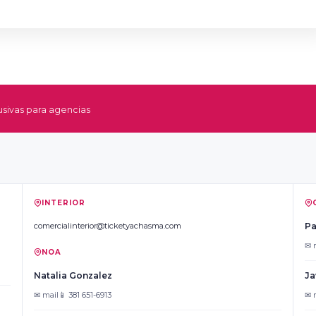
sivas para agencias
INTERIOR
comercialinterior@ticketyachasma.com
Pa
✉ 
NOA
Natalia Gonzalez
Ja
✉ mail
📱 381 651-6913
✉ 