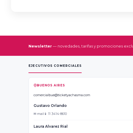
Newsletter
— novedades, tarifas y promociones exclu
EJECUTIVOS COMERCIALES
BUENOS AIRES
comercialbue@ticketyachasma.com
Gustavo Orlando
✉ mail
📱 11 3414-8610
Laura Alvarez Rial