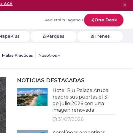
na ACÁ
✕
One Desk
Registrá tu agencia
MapaPlus
Parques
Trenes
Malas Prácticas
Nosotros
NOTICIAS DESTACADAS
Hotel Riu Palace Aruba
reabre sus puertas el 31
de julio 2026 con una
imagen renovada
31/07/2026
Aerolíneas Argentinas