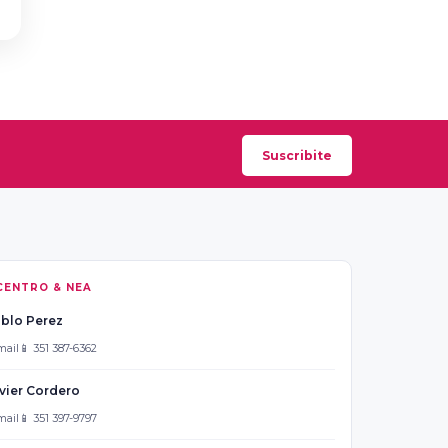
Suscribite
CENTRO & NEA
blo Perez
mail
📱 351 387-6362
vier Cordero
mail
📱 351 397-9797