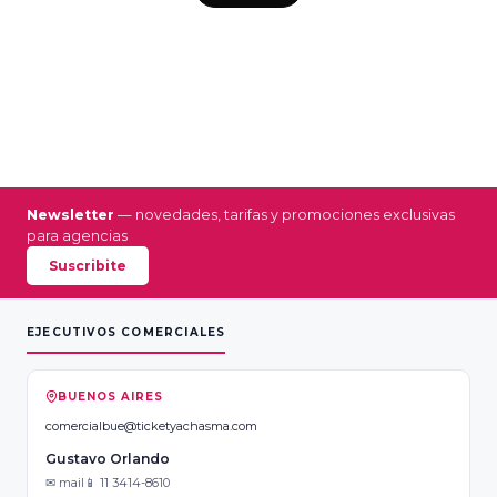
Newsletter
— novedades, tarifas y promociones exclusivas
para agencias
Suscribite
EJECUTIVOS COMERCIALES
BUENOS AIRES
comercialbue@ticketyachasma.com
Gustavo Orlando
✉ mail
📱 11 3414-8610