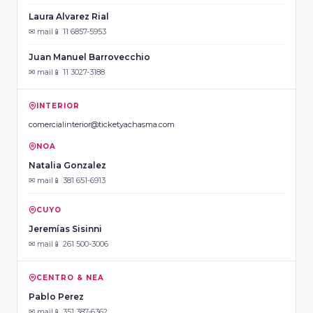
Laura Alvarez Rial
✉ mail
📱 11 6857-5953
Juan Manuel Barrovecchio
✉ mail
📱 11 3027-3188
INTERIOR
comercialinterior@ticketyachasma.com
NOA
Natalia Gonzalez
✉ mail
📱 381 651-6913
CUYO
Jeremías Sisinni
✉ mail
📱 261 500-3006
CENTRO & NEA
Pablo Perez
✉ mail
📱 351 387-6362