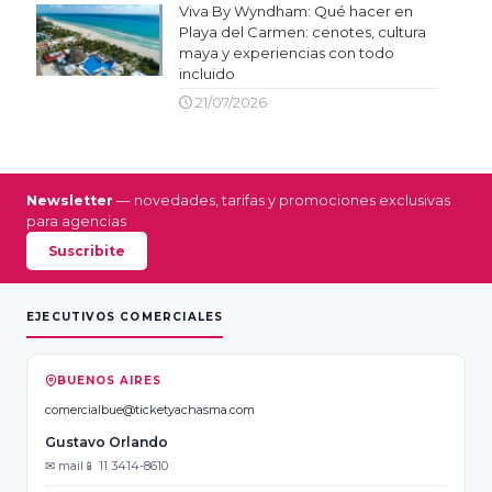
Viva By Wyndham: Qué hacer en
Playa del Carmen: cenotes, cultura
maya y experiencias con todo
incluido
21/07/2026
Newsletter
— novedades, tarifas y promociones exclusivas
para agencias
Suscribite
EJECUTIVOS COMERCIALES
BUENOS AIRES
comercialbue@ticketyachasma.com
Gustavo Orlando
✉ mail
📱 11 3414-8610