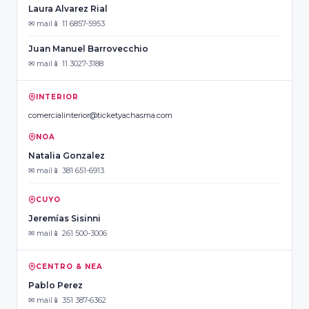
Laura Alvarez Rial
✉ mail
📱 11 6857-5953
Juan Manuel Barrovecchio
✉ mail
📱 11 3027-3188
INTERIOR
comercialinterior@ticketyachasma.com
NOA
Natalia Gonzalez
✉ mail
📱 381 651-6913
CUYO
Jeremías Sisinni
✉ mail
📱 261 500-3006
CENTRO & NEA
Pablo Perez
✉ mail
📱 351 387-6362